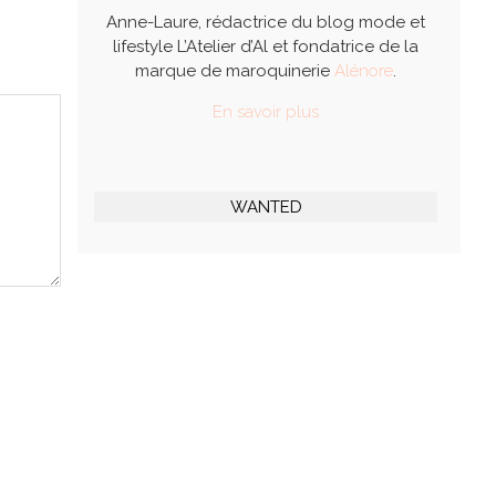
Anne-Laure, rédactrice du blog mode et
lifestyle L’Atelier d’Al et fondatrice de la
marque de maroquinerie
Alénore
.
En savoir plus
WANTED