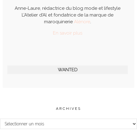
Anne-Laure, rédactrice du blog mode et lifestyle
L’Atelier d’Al et fondatrice de la marque de
maroquinerie
Alénore
.
En savoir plus
WANTED
ARCHIVES
Archives