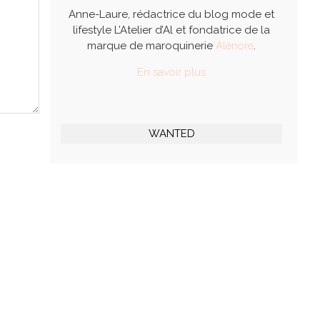
Anne-Laure, rédactrice du blog mode et
lifestyle L’Atelier d’Al et fondatrice de la
marque de maroquinerie
Alénore
.
En savoir plus
WANTED