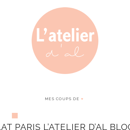
MES COUPS DE
♥
T PARIS L’ATELIER D’AL BLO