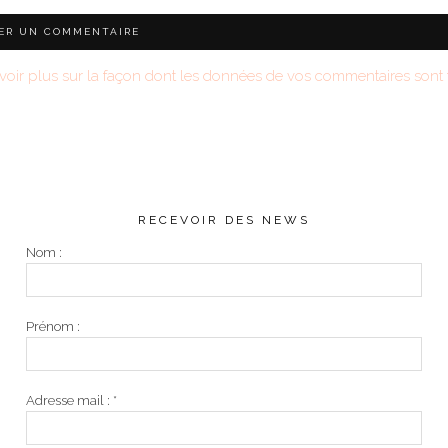
voir plus sur la façon dont les données de vos commentaires sont t
RECEVOIR DES NEWS
Nom :
Prénom :
Adresse mail :
*