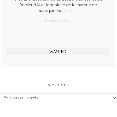
L’Atelier d’Al et fondatrice de la marque de
maroquinerie
Alénore
.
En savoir plus
WANTED
ARCHIVES
Archives