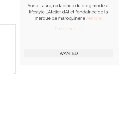
Anne-Laure, rédactrice du blog mode et
lifestyle L’Atelier d’Al et fondatrice de la
marque de maroquinerie
Alénore
.
En savoir plus
WANTED