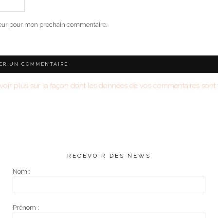
teur pour mon prochain commentaire.
voir plus sur la façon dont les données de vos commentaires sont t
RECEVOIR DES NEWS
Nom :
Prénom :