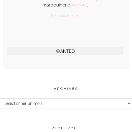
maroquinerie
Alénore
.
En savoir plus
WANTED
ARCHIVES
Archives
RECHERCHE