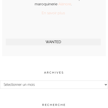
maroquinerie
Alénore
.
En savoir plus
WANTED
ARCHIVES
Archives
RECHERCHE