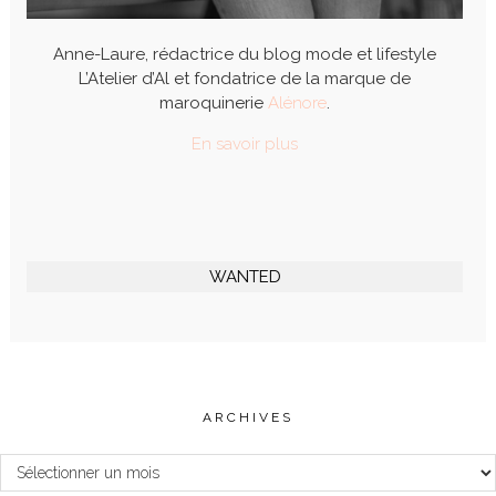
Anne-Laure, rédactrice du blog mode et lifestyle
L’Atelier d’Al et fondatrice de la marque de
maroquinerie
Alénore
.
En savoir plus
WANTED
ARCHIVES
Archives