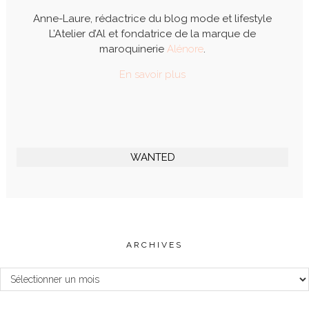
Anne-Laure, rédactrice du blog mode et lifestyle
L’Atelier d’Al et fondatrice de la marque de
maroquinerie
Alénore
.
En savoir plus
WANTED
ARCHIVES
Archives