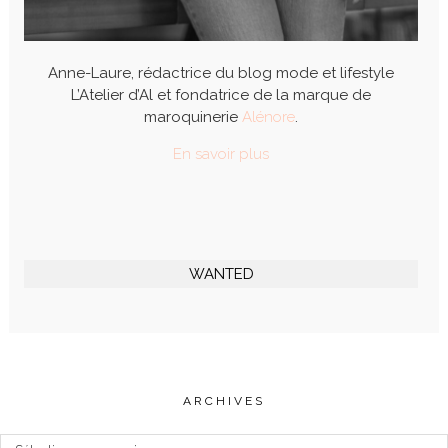
Anne-Laure, rédactrice du blog mode et lifestyle
L’Atelier d’Al et fondatrice de la marque de
maroquinerie
Alénore
.
En savoir plus
WANTED
ARCHIVES
Archives