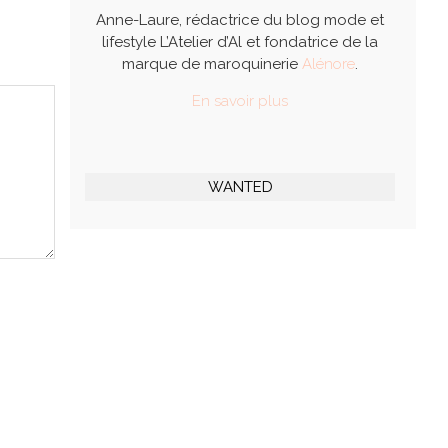
Anne-Laure, rédactrice du blog mode et
lifestyle L’Atelier d’Al et fondatrice de la
marque de maroquinerie
Alénore
.
En savoir plus
WANTED