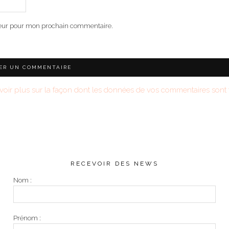
teur pour mon prochain commentaire.
voir plus sur la façon dont les données de vos commentaires sont t
RECEVOIR DES NEWS
Nom :
Prénom :