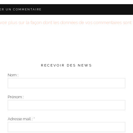
voir plus sur la façon dont les données de vos commentaires sont t
RECEVOIR DES NEWS
Nom :
Prénom :
Adresse mail :
*