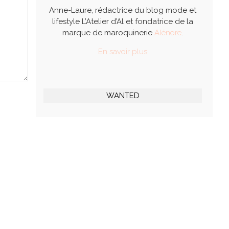
Anne-Laure, rédactrice du blog mode et
lifestyle L’Atelier d’Al et fondatrice de la
marque de maroquinerie
Alénore
.
En savoir plus
WANTED