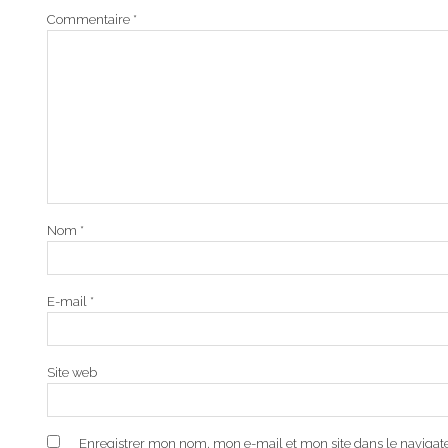
Commentaire
*
Nom
*
E-mail
*
Site web
Enregistrer mon nom, mon e-mail et mon site dans le naviga