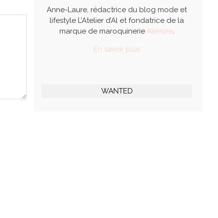
Anne-Laure, rédactrice du blog mode et
lifestyle L’Atelier d’Al et fondatrice de la
marque de maroquinerie
Alénore
.
En savoir plus
WANTED