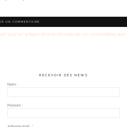
voir plus sur la façon dont les données de vos commentaires sont t
RECEVOIR DES NEWS
Nom :
Prénom :
Adresse mail :
*