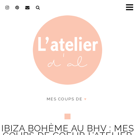
MES COUPS DE
♥
IBIZA BOHÈME AU BHV : MES