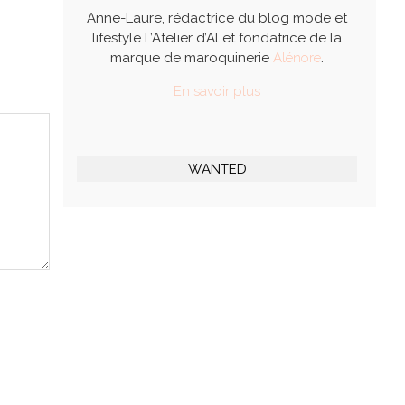
Anne-Laure, rédactrice du blog mode et
lifestyle L’Atelier d’Al et fondatrice de la
marque de maroquinerie
Alénore
.
En savoir plus
WANTED