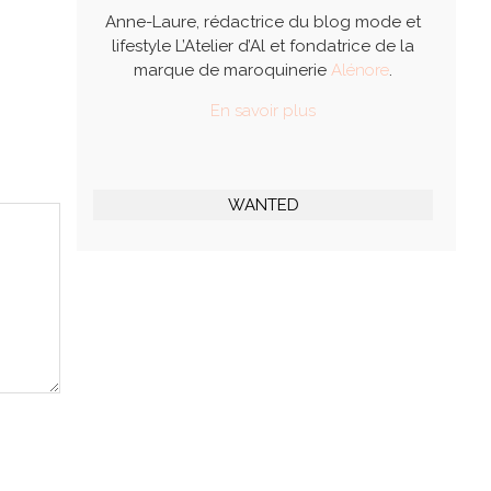
Anne-Laure, rédactrice du blog mode et
lifestyle L’Atelier d’Al et fondatrice de la
marque de maroquinerie
Alénore
.
En savoir plus
WANTED