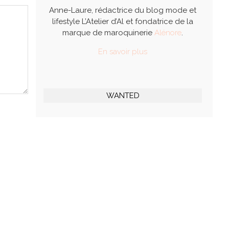
Anne-Laure, rédactrice du blog mode et
lifestyle L’Atelier d’Al et fondatrice de la
marque de maroquinerie
Alénore
.
En savoir plus
WANTED