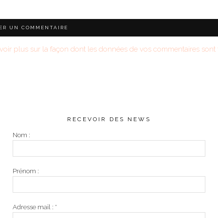
voir plus sur la façon dont les données de vos commentaires sont t
RECEVOIR DES NEWS
Nom :
Prénom :
Adresse mail :
*