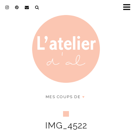
MES COUPS DE
♥
IMG_4522