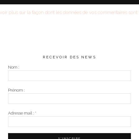
voir plus sur la façon dont les données de vos commentaires sont t
RECEVOIR DES NEWS
Nom :
Prénom :
Adresse mail :
*