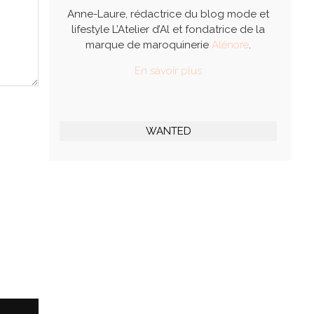
Anne-Laure, rédactrice du blog mode et
lifestyle L’Atelier d’Al et fondatrice de la
marque de maroquinerie
Alénore
.
En savoir plus
WANTED