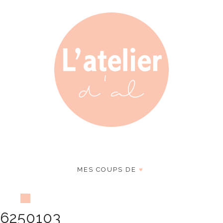
MES COUPS DE
♥
6250103