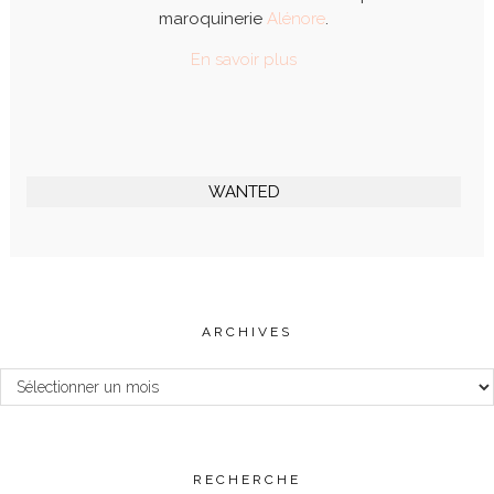
maroquinerie
Alénore
.
En savoir plus
WANTED
ARCHIVES
Archives
RECHERCHE