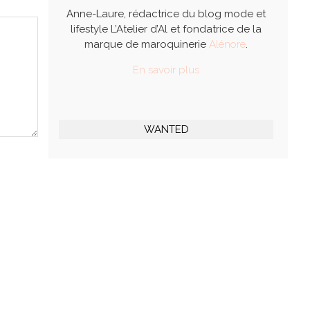
Anne-Laure, rédactrice du blog mode et
lifestyle L’Atelier d’Al et fondatrice de la
marque de maroquinerie
Alénore
.
En savoir plus
WANTED