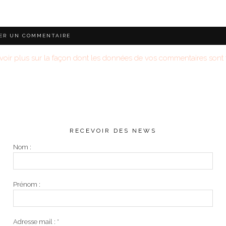
voir plus sur la façon dont les données de vos commentaires sont t
RECEVOIR DES NEWS
Nom :
Prénom :
Adresse mail :
*