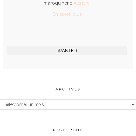
maroquinerie
Alénore
.
En savoir plus
WANTED
ARCHIVES
Archives
RECHERCHE