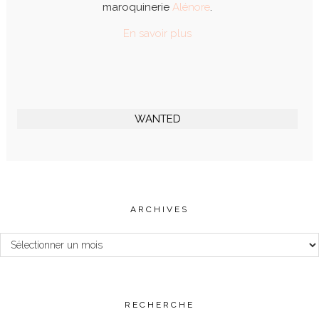
maroquinerie
Alénore
.
En savoir plus
WANTED
ARCHIVES
Archives
RECHERCHE