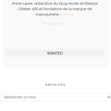
Anne-Laure, rédactrice du blog mode et lifestyle
L’Atelier d’Al et fondatrice de la marque de
maroquinerie
Alénore
.
En savoir plus
WANTED
ARCHIVES
Archives