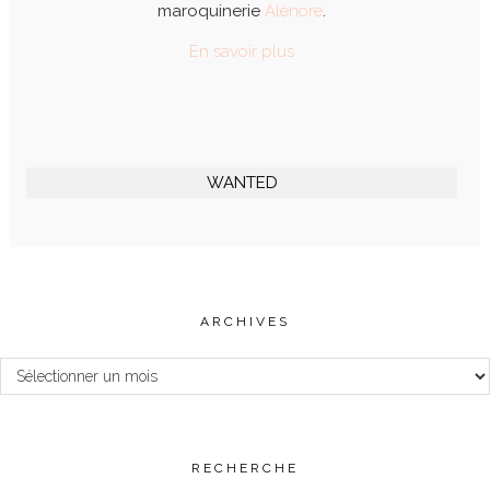
maroquinerie
Alénore
.
En savoir plus
WANTED
ARCHIVES
Archives
RECHERCHE