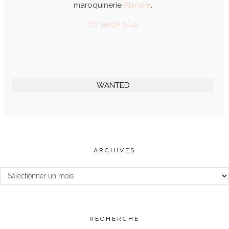
maroquinerie
Alénore
.
En savoir plus
WANTED
ARCHIVES
Archives
RECHERCHE