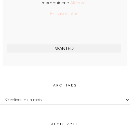
maroquinerie
Alénore
.
En savoir plus
WANTED
ARCHIVES
Archives
RECHERCHE