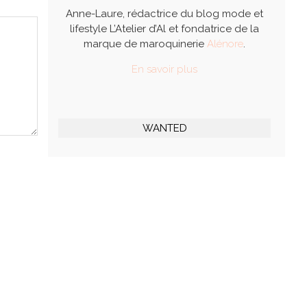
Anne-Laure, rédactrice du blog mode et
lifestyle L’Atelier d’Al et fondatrice de la
marque de maroquinerie
Alénore
.
En savoir plus
WANTED