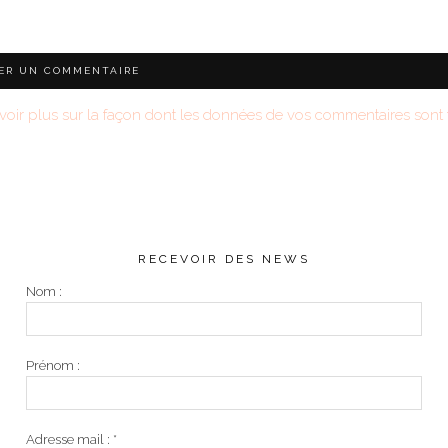
voir plus sur la façon dont les données de vos commentaires sont t
RECEVOIR DES NEWS
Nom :
Prénom :
Adresse mail :
*