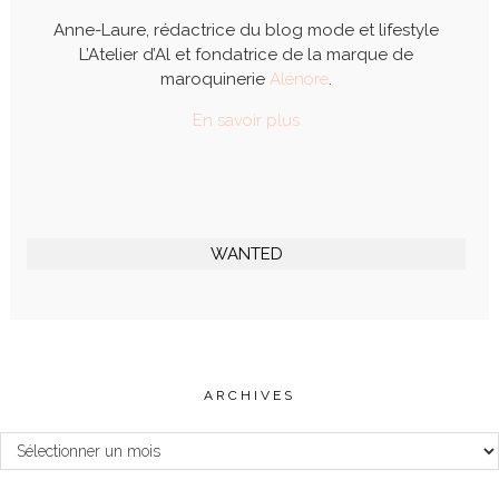
Anne-Laure, rédactrice du blog mode et lifestyle
L’Atelier d’Al et fondatrice de la marque de
maroquinerie
Alénore
.
En savoir plus
WANTED
ARCHIVES
Archives