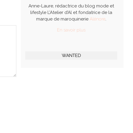
Anne-Laure, rédactrice du blog mode et
lifestyle L’Atelier d’Al et fondatrice de la
marque de maroquinerie
Alénore
.
En savoir plus
WANTED