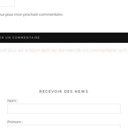
teur pour mon prochain commentaire.
voir plus sur la façon dont les données de vos commentaires sont t
RECEVOIR DES NEWS
Nom :
Prénom :