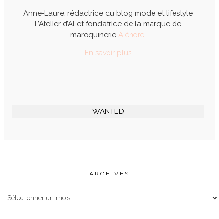
Anne-Laure, rédactrice du blog mode et lifestyle
L’Atelier d’Al et fondatrice de la marque de
maroquinerie
Alénore
.
En savoir plus
WANTED
ARCHIVES
Archives