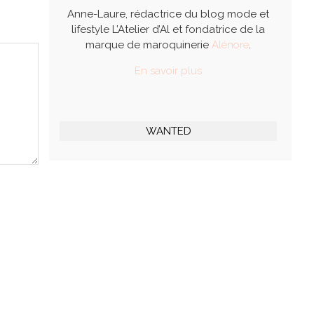
Anne-Laure, rédactrice du blog mode et
lifestyle L’Atelier d’Al et fondatrice de la
marque de maroquinerie
Alénore
.
En savoir plus
WANTED