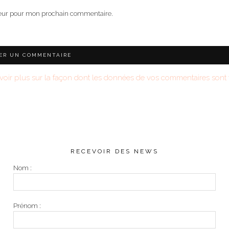
teur pour mon prochain commentaire.
voir plus sur la façon dont les données de vos commentaires sont t
RECEVOIR DES NEWS
Nom :
Prénom :