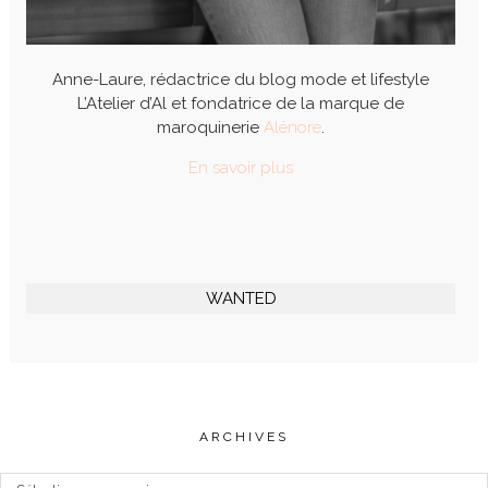
Anne-Laure, rédactrice du blog mode et lifestyle
L’Atelier d’Al et fondatrice de la marque de
maroquinerie
Alénore
.
En savoir plus
WANTED
ARCHIVES
Archives