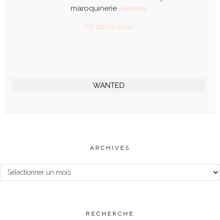
maroquinerie
Alénore
.
En savoir plus
WANTED
ARCHIVES
Archives
RECHERCHE