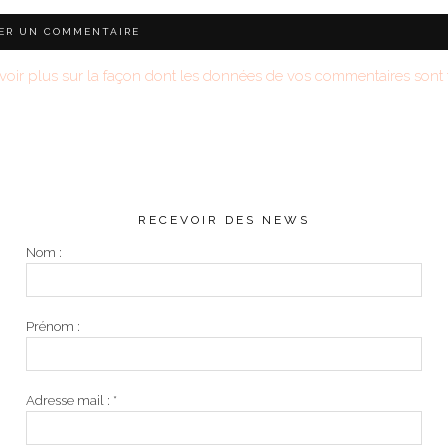
voir plus sur la façon dont les données de vos commentaires sont t
RECEVOIR DES NEWS
Nom :
Prénom :
Adresse mail :
*