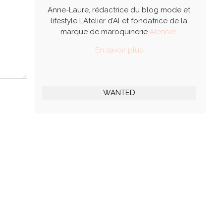
Anne-Laure, rédactrice du blog mode et
lifestyle L’Atelier d’Al et fondatrice de la
marque de maroquinerie
Alénore
.
En savoir plus
WANTED