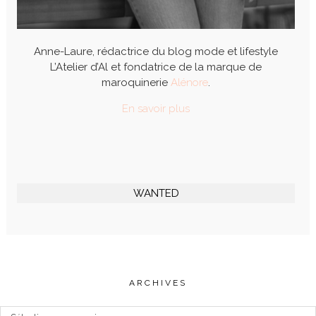
Anne-Laure, rédactrice du blog mode et lifestyle
L’Atelier d’Al et fondatrice de la marque de
maroquinerie
Alénore
.
En savoir plus
WANTED
ARCHIVES
Archives