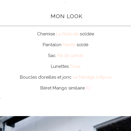
MON LOOK
Chemise
La Redoute
soldée
Pantalon
Marilie
soldé
Sac
Pia de Lancel
Lunettes
Triwa
Boucles d’oreilles et jonc
Le Manège à Bijoux
Béret Mango similaire
ICI