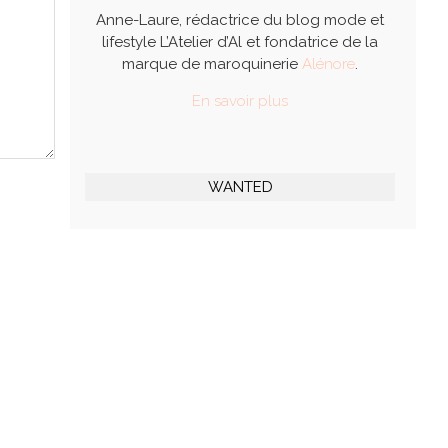
Anne-Laure, rédactrice du blog mode et
lifestyle L’Atelier d’Al et fondatrice de la
marque de maroquinerie
Alénore
.
En savoir plus
WANTED