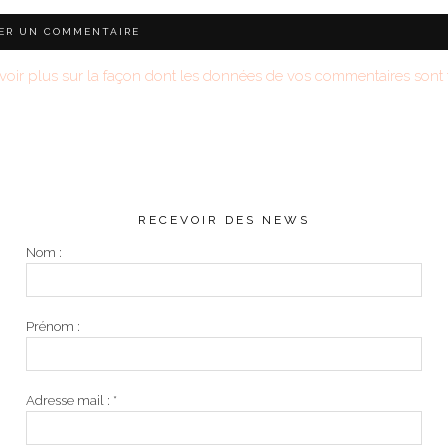
voir plus sur la façon dont les données de vos commentaires sont t
RECEVOIR DES NEWS
Nom :
Prénom :
Adresse mail :
*