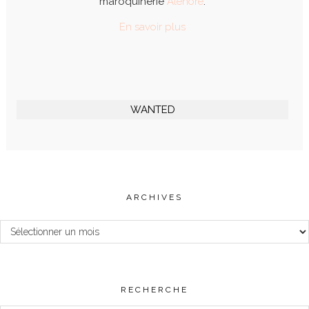
maroquinerie
Alénore
.
En savoir plus
WANTED
ARCHIVES
Archives
RECHERCHE