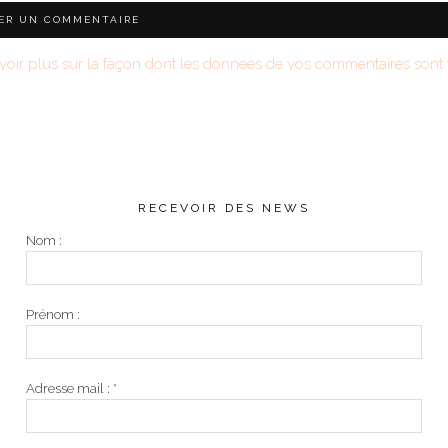
voir plus sur la façon dont les données de vos commentaires sont t
RECEVOIR DES NEWS
Nom :
Prénom :
Adresse mail :
*