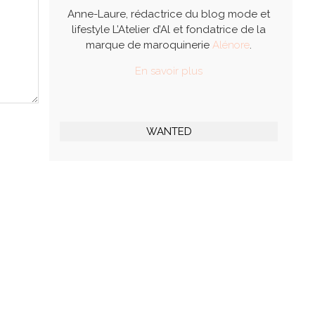
Anne-Laure, rédactrice du blog mode et
lifestyle L’Atelier d’Al et fondatrice de la
marque de maroquinerie
Alénore
.
En savoir plus
WANTED