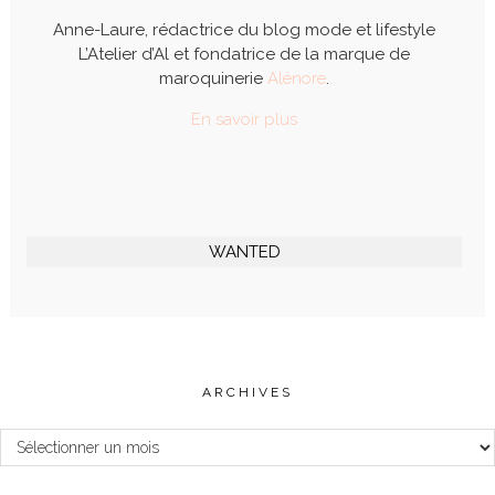
Anne-Laure, rédactrice du blog mode et lifestyle
L’Atelier d’Al et fondatrice de la marque de
maroquinerie
Alénore
.
En savoir plus
WANTED
ARCHIVES
Archives