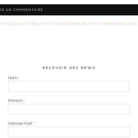
voir plus sur la façon dont les données de vos commentaires sont t
RECEVOIR DES NEWS
Nom :
Prénom :
Adresse mail :
*