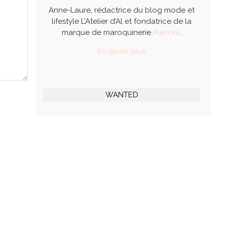
Anne-Laure, rédactrice du blog mode et
lifestyle L’Atelier d’Al et fondatrice de la
marque de maroquinerie
Alénore
.
En savoir plus
WANTED