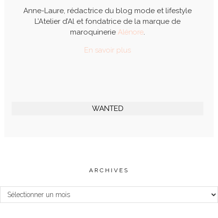
Anne-Laure, rédactrice du blog mode et lifestyle
L’Atelier d’Al et fondatrice de la marque de
maroquinerie
Alénore
.
En savoir plus
WANTED
ARCHIVES
Archives