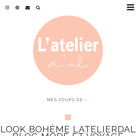
MES COUPS DE
♥
LOOK BOHÈME LATELIERDAL