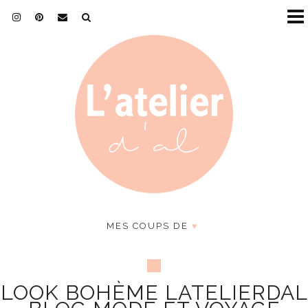
MES COUPS DE
♥
LOOK BOHÈME LATELIERDAL