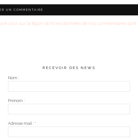
voir plus sur la façon dont les données de vos commentaires sont t
RECEVOIR DES NEWS
Nom :
Prénom :
Adresse mail :
*