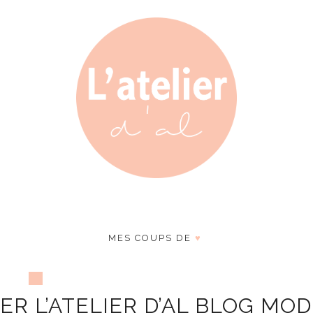
MES COUPS DE
♥
R L’ATELIER D’AL BLOG MO