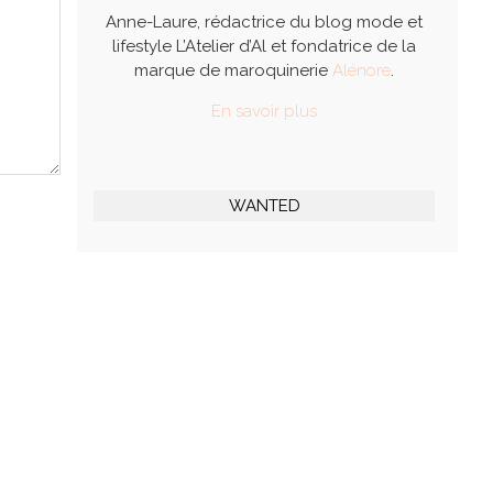
Anne-Laure, rédactrice du blog mode et
lifestyle L’Atelier d’Al et fondatrice de la
marque de maroquinerie
Alénore
.
En savoir plus
WANTED