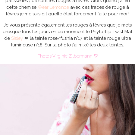
pâtisseries ) ce sont les rouges à lèvres. Alors quand j’ai vu
cette chemise
Wear Lemonde
avec ces traces de rouge à
lèvres je me suis dit qu’elle était forcement faite pour moi !
Je vous présente également les rouges à lèvres que je mets
presque tous les jours en ce moement le Phyto-Lip Twist Mat
de
Sisley
💋 la teinte rose/fushia n°17 et la teinte rouge ultra
lumineuse n°18. Sur la photo j’ai mixé les deux teintes.
Photos Virginie Zilbermann
♡