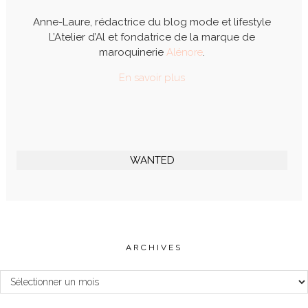
Anne-Laure, rédactrice du blog mode et lifestyle
L’Atelier d’Al et fondatrice de la marque de
maroquinerie
Alénore
.
En savoir plus
WANTED
ARCHIVES
Archives