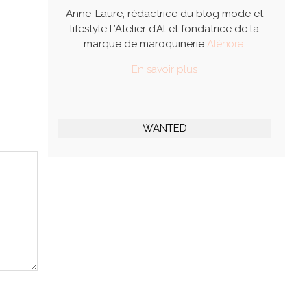
Anne-Laure, rédactrice du blog mode et
lifestyle L’Atelier d’Al et fondatrice de la
marque de maroquinerie
Alénore
.
En savoir plus
WANTED