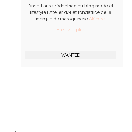
Anne-Laure, rédactrice du blog mode et
lifestyle L’Atelier d’Al et fondatrice de la
marque de maroquinerie
Alénore
.
En savoir plus
WANTED